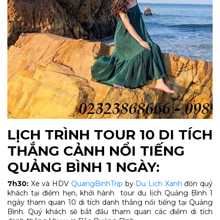
LỊCH TRÌNH TOUR
10 DI TÍCH
THẮNG CẢNH NỔI TIẾNG
QUẢNG BÌNH
1 NGÀY:
7h30:
Xe và HDV
QuangBinhTrip
by
Du Lich Xanh
đón quý
khách tại điểm hẹn, khởi hành tour du lịch Quảng Bình 1
ngày tham quan 10 di tích danh thắng nổi tiếng tại Quảng
Bình. Quý khách sẽ bắt đầu tham quan các điểm di tích