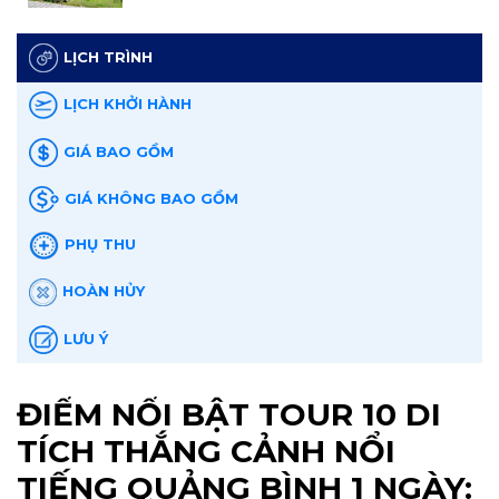
LỊCH TRÌNH
LỊCH KHỞI HÀNH
GIÁ BAO GỒM
GIÁ KHÔNG BAO GỒM
PHỤ THU
HOÀN HỦY
LƯU Ý
ĐIỂM NỔI BẬT TOUR 10 DI
TÍCH THẮNG CẢNH NỔI
TIẾNG QUẢNG BÌNH 1 NGÀY: