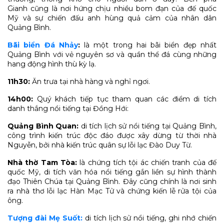
Gianh cũng là nơi hứng chịu nhiều bom đạn của đế quốc
Mỹ và sự chiến đấu anh hùng quả cảm của nhân dân
Quảng Bình.
Bãi biển Đá Nhảy
:
là một trong hai bãi biển đẹp nhất
Quảng Bình với vẻ nguyên sơ và quần thể đá cùng những
hang động hình thù kỳ lạ.
11h30:
Ăn trưa tại nhà hàng và nghỉ ngơi.
14h00:
Quý khách tiếp tục tham quan các điểm di tích
danh thắng nổi tiếng tại Đồng Hới:
Quảng Bình Quan:
di tích lịch sử nổi tiếng tại Quảng Bình,
công trình kiến trúc độc đáo được xây dừng từ thời nhà
Nguyễn, bởi nhà kiến trúc quân sự lỗi lạc Đào Duy Từ.
Nhà thờ Tam Tòa:
là chứng tích tội ác chiến tranh của đế
quốc Mỹ, di tích văn hóa nổi tiếng gắn liền sự hình thành
đạo Thiên Chúa tại Quảng Bình. Đây cũng chính là nơi sinh
ra nhà thơ lỗi lạc Hàn Mạc Tử và chứng kiến lễ rửa tội của
ông.
Tượng đài Mẹ Suốt:
di tích lịch sử nổi tiếng, ghi nhớ chiến