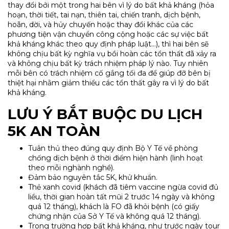
thay đổi bởi một trong hai bên vì lý do bất khả kháng (hỏa
hoạn, thời tiết, tai nạn, thiên tai, chiến tranh, dịch bệnh,
hoãn, dời, và hủy chuyến hoặc thay đổi khác của các
phương tiện vận chuyển công cộng hoặc các sự việc bất
khả kháng khác theo quy định pháp luật…), thì hai bên sẽ
không chịu bất kỳ nghĩa vụ bồi hoàn các tổn thất đã xảy ra
và không chịu bất kỳ trách nhiệm pháp lý nào. Tuy nhiên
mỗi bên có trách nhiệm cố gắng tối đa để giúp đỡ bên bị
thiệt hại nhằm giảm thiểu các tổn thất gây ra vì lý do bất
khả kháng.
LƯU Ý BẮT BUỘC DU LỊCH
5K AN TOÀN
Tuân thủ theo đúng quy định Bộ Y Tế về phòng
chống dịch bệnh ở thời điểm hiện hành (linh hoạt
theo mỗi nghành nghề).
Đảm bảo nguyên tắc 5K, khử khuẩn.
Thẻ xanh covid (khách đã tiêm vaccine ngừa covid đủ
liều, thời gian hoàn tất mũi 2 trước 14 ngày và không
quá 12 tháng), khách là FO đã khỏi bệnh (có giấy
chứng nhận của Sở Y Tế và không quá 12 tháng).
Trong trường hợp bất khả kháng, như trước ngày tour