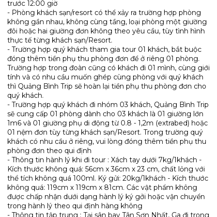
trước 12:00 giờ
- Phòng khách sạn/resort có thể xảy ra trường hợp phòng
không gần nhau, không cùng tầng, loại phòng một giường
đôi hoặc hai giường đơn không theo yêu cầu, tùy tình hình
thực tế từng khách sạn/Resort.
- Trường hợp quý khách tham gia tour 01 khách, bắt buộc
đóng thêm tiền phụ thu phòng đơn để ở riêng 01 phòng.
Trường hợp trong đoàn cũng có khách đi 01 mình, cùng giới
tính và có nhu cầu muốn ghép cùng phòng với quý khách
thì Quảng Bình Trip sẽ hoàn lại tiền phụ thu phòng đơn cho
quý khách.
- Trường hợp quý khách đi nhóm 03 khách, Quảng Bình Trip
sẽ cung cấp 01 phòng dành cho 03 khách là 01 giường lớn
1m6 và 01 giường phụ di động từ 0.8 - 1,2m (extrabed) hoặc
01 nệm đơn tùy từng khách sạn/Resort. Trong trường quý
khách có nhu cầu ở riêng, vui lòng đóng thêm tiền phụ thu
phòng đơn theo qui định
- Thông tin hành lý khi đi tour : Xách tay dưới 7kg/1khách -
Kích thước không quá: 56cm x 36cm x 23 cm, chất lỏng với
thể tích không quá 100ml. Ký gửi: 20kg/1khách - Kích thước
không quá: 119cm x 119cm x 81cm. Các vật phẩm không
được chấp nhận dưới dạng hành lý ký gởi hoặc vận chuyển
trong hành lý theo qui định hàng không
- Thông tin tập trung : Tại sân bay Tân Sơn Nhất, Ga đi trong