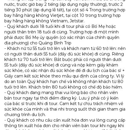
nước, trước giờ bay 2 tiếng (áp dụng ngày thường), trước 2
tiếng 30 phút (áp dụng lễ tết), tại cột số 4 Trong trường hợp
bay hãng hàng không Vietjet, tại cột 10 trong trường hợp
bay hãng hàng không Vietnam, Jetstar.
- Quý khách dưới 18 tuổi khi đi tour phải có Bố Mẹ hoặc
người thân trên 18 tuổi đi cùng. Trường hợp đi một mình
phải được Bố Mẹ ủy quyền (có xác nhận của chính quyền
địa phương) cho Quảng Bình Trip
- Khách nữ từ 55 tuổi trở lên và khách nam từ 60 trở lên: nên
có người thân dưới 55 tuổi (đầy đủ sức khỏe) đi cùng. Riêng
khách từ 70 tuổi trở lên: Bắt buộc phải có người thân dưới
55 tuổi (đầy đủ sức khỏe) đi cùng và nộp kèm giấy khám
sức khỏe, có xác nhận đủ sức khỏe để đi du lịch của bác sĩ +
Giấy cam kết sức khỏe theo mẫu qui định của công ty. Vì lý
do an toàn Quý khách hạn chế và không nhận khách từ 80
tuổi trở lên. Khách trên 80 tuổi không có chế độ bảo hiểm.
- Quý khách đang mang thai vui lòng báo cho nhân viên
bán tour ngay tại thời điểm đăng ký. Lưu ý phải có ý kiến
của bác sĩ trước khi đi tour. Cam kết tự chịu trách nhiệm về
sức khỏe của mình và thai nhi trong suốt thời gian tham gia
chương trình du lịch.
- Quý khách có nhu cầu cần xuất hóa đơn vui lòng cung cấp
thông tin xuất hóa đơn cho nhân viên bán tour khi ngay khi