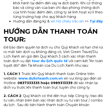
khởi hành tại điểm đến xảy ra dịch bệnh. Khi có thông
báo và công văn của ban chỉ đạo phòng chống dịch
của tỉnh hoặc điểm đến, công ty sẽ linh hoạt xử lí theo
từng trường hợp cho quý khách hàng.
Hướng dẫn đăng ký &
xin Hộ chiếu Vắc-xin
=>
Tại đây
HƯỚNG DẪN THANH TOÁN
TOUR:
Để bảo đảm quyền lợi dịch vụ cho Quý khách và hạn chế rủi
ro mất tiền dịch vụ không đáng có, Viet Green Travel/Du
Lịch Xanh xin gửi đến Quý khách 3 cách xác nhận thanh
toán dịch vụ đặt
tour du lịch quốc tế
với cam kết "An toàn
tuyệt đối" đến Tài khoản của Du Lịch Xanh như sau:
1. CÁCH 1
: Trước khi Quý khách thanh toán Online trên
webiste:
www.dulichxanh.com.vn
xin vui lòng gọi điện số
Hotline:
0837333335 hoặc 0989313339
để xác nhận lại
dịch vụ trước khi thanh toán trực tuyến cho công ty.
2. CÁCH 2
: Quý khách có thể đến trực tiếp Công ty, trao đổi
tư vấn, nhận biên bản xác nhận dịch vụ tư vấn tour / combo
du lịch . Sau đó tiến hành thanh toán Chuyển khoản