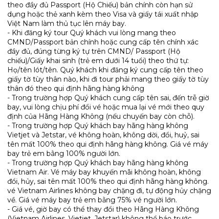
theo đầy đủ Passport (Hộ Chiếu) bản chính còn hạn sử
dụng hoặc thẻ xanh kèm theo Visa và giấy tái xuất nhập
Việt Nam làm thủ tục lên máy bay.
- Khi đăng ký tour Quý khách vui lòng mang theo
CMND/Passport bản chính hoặc cung cấp tên chính xác
đầy đủ, đúng từng ký tự trên CMND/ Passport (Hộ
chiếu)/Giấy khai sinh (trẻ em dưới 14 tuổi) theo thứ tự:
Họ/tên lót/tên. Quý khách khi đăng ký cung cấp tên theo
giấy tờ tùy thân nào, khi đi tour phải mang theo giấy tờ tùy
thân đó theo qui định hãng hàng không
- Trong trường hợp Quý khách cung cấp tên sai, đến trễ giờ
bay, vui lòng chịu phí đổi vé hoặc mua lại vé mới theo quy
định của Hãng Hàng Không (nếu chuyến bay còn chỗ).
- Trong trường hợp Quý khách bay hãng hàng không
Vietjet và Jetstar, vé không hoàn, không dời, đổi, huỷ, sai
tên mất 100% theo qui định hãng hàng không. Giá vé máy
bay trẻ em bằng 100% người lớn.
- Trong trường hợp Quý khách bay hãng hàng không
Vietnam Air. Vé máy bay khuyến mãi không hoàn, không
đổi, hủy, sai tên mất 100% theo qui định hãng hàng không.
vé Vietnam Airlines không bay chặng đi, tự động hủy chặng
về. Giá vé máy bay trẻ em bằng 75% vé người lớn.
- Giá vé, giờ bay có thể thay đổi theo Hãng Hàng Không
(Vietnam Airlines, Vietjet, Jetstar) không thể báo trước.