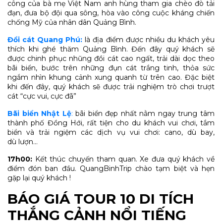
công của bà mẹ Việt Nam anh hùng tham gia chèo đò tải
đạn, đưa bộ đội qua sông, hòa vào công cuộc kháng chiến
chống Mỹ của nhân dân Quảng Bình.
Đồi cát Quang Phú:
là địa điểm được nhiều du khách yêu
thích khi ghé thăm Quảng Bình. Đến đây quý khách sẽ
được chinh phục nhũng đồi cát cao ngất, trải dài dọc theo
bãi biển, bước trên những đụn cát trắng tinh, thỏa sức
ngắm nhìn khung cảnh xung quanh từ trên cao. Đặc biệt
khi đến đây, quý khách sẽ được trải nghiệm trò chơi trượt
cát “cực vui, cực đã”
Bãi biển Nhật Lệ
:
bãi biển đẹp nhất nằm ngay trung tâm
thành phố Đồng Hới, rất tiện cho du khách vui chơi, tắm
biển và trải ngiệm các dịch vụ vui chơi: cano, dù bay,
dù lượn…
17h00:
Kết thúc chuyến tham quan. Xe đưa quý khách về
điểm đón ban đầu. QuangBinhTrip chào tạm biệt và hẹn
gặp lại quý khách !
BÁO GIÁ TOUR
10 DI TÍCH
THẮNG CẢNH NỔI TIẾNG