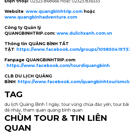
Điện thoại
: 02323.868666 hoặc 02323.836333
Website
:
www.quangbinhtrip.com
hoặc
www.quangbinhadventure.com
Công ty Quản lý
QUANGBINHTRIP.com:
www.dulichxanh.com.vn
Thông tin QUẢNG BÌNH TẤT
TẬT
:
https://www.facebook.com/groups/1098504197330
Fanpage QUANGBINHTRIP.com
:
https://www.facebook.com/tourdiquangbinh
CLB DU LỊCH QUẢNG
BÌNH
:
https://www.facebook.com/quangbinhtourismclub
TAG
du lịch Quảng Bình 1 ngày, tour vũng chùa đảo yến, tour bãi
đá nhảy, tham quan quảng bình quan
CHÙM TOUR & TIN LIÊN
QUAN