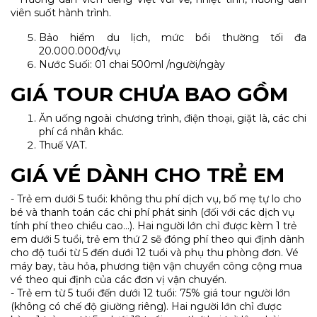
viên suốt hành trình.
Bảo hiểm du lịch, mức bồi thường tối đa
20.000.000đ/vụ
Nước Suối: 01 chai 500ml /người/ngày
GIÁ TOUR CHƯA BAO GỒM
Ăn uống ngoài chương trình, điện thoại, giặt là, các chi
phí cá nhân khác.
Thuế VAT.
GIÁ VÉ DÀNH CHO TRẺ EM
- Trẻ em dưới 5 tuổi: không thu phí dịch vụ, bố mẹ tự lo cho
bé và thanh toán các chi phí phát sinh (đối với các dịch vụ
tính phí theo chiều cao…). Hai người lớn chỉ được kèm 1 trẻ
em dưới 5 tuổi, trẻ em thứ 2 sẽ đóng phí theo qui định dành
cho độ tuổi từ 5 đến dưới 12 tuổi và phụ thu phòng đơn. Vé
máy bay, tàu hỏa, phương tiện vận chuyển công cộng mua
vé theo qui định của các đơn vị vận chuyển.
- Trẻ em từ 5 tuổi đến dưới 12 tuổi: 75% giá tour người lớn
(không có chế độ giường riêng). Hai người lớn chỉ được