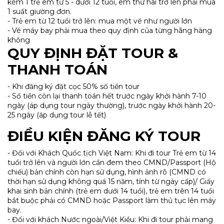
kèm 1 trẻ em từ 5 - dưới 12 tuổi, em thứ hai trở lên phải mua
1 suất giường đơn.
- Trẻ em từ 12 tuổi trở lên: mua một vé như người lớn
- Vé máy bay phải mua theo quy định của từng hãng hàng
không
QUY ĐỊNH ĐẶT TOUR &
THANH TOÁN
- Khi đăng ký đặt cọc 50% số tiền tour
- Số tiền còn lại thanh toán hết trước ngày khởi hành 7-10
ngày (áp dụng tour ngày thường), trước ngày khởi hành 20-
25 ngày (áp dụng tour lễ tết)
ĐIỀU KIỆN ĐĂNG KÝ TOUR
- Đối với Khách Quốc tịch Việt Nam: Khi đi tour Trẻ em từ 14
tuổi trở lên và người lớn cần đem theo CMND/Passport (Hộ
chiếu) bản chính còn hạn sử dụng, hình ảnh rõ (CMND có
thời hạn sử dụng không quá 15 năm, tính từ ngày cấp)/ Giấy
khai sinh bản chính (trẻ em dưới 14 tuổi), trẻ em trên 14 tuổi
bắt buộc phải có CMND hoặc Passport làm thủ tục lên máy
bay.
- Đối với khách Nước ngoài/Việt Kiều: Khi đi tour phải mang