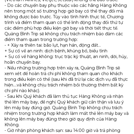
- Do các chuyến bay phụ thuộc vào các hãng Hàng Không
nên trong một số trường hợp giờ bay có thể thay đổi mà
không được báo trước. Tùy vào tình hình thực tế, Chương
trình và điểm tham quan có thể linh động thay đổi thứ tự
các điểm phù hợp điều kiện giờ bay và thời tiết thực tế.
Quảng Bình Trip sẽ không chịu trách nhiệm bảo đảm các
điểm tham quan trong trường hợp:
- + Xảy ra thiên tai: bão lụt, hạn hán, động đất…
+ Sự cố về an ninh: dịch bệnh, khủng bố, biểu tình
+ Sự cố về hàng không: trục trặc kỹ thuật, an ninh, dời, hủy,
hoãn chuyến bay.
- Nếu những trường hợp trên xảy ra, Quảng Bình Trip sẽ
xem xét để hoàn trả chi phí không tham quan cho khách
trong điều kiện có thể (sau khi đã trừ lại các dịch vụ đã thực
hiện….và không chịu trách nhiệm bồi thường thêm bất kỳ
chi phí nào khác).
- Sau khi Quý khách đã làm thủ tục Hàng Không và nhận
thẻ lên máy bay, đề nghị Quý khách giữ cẩn thận và lưu ý
lên máy bay đúng giờ. Quảng Bình Trip không chịu trách
nhiệm trong trường hợp khách làm mất thẻ lên máy bay và
không lên máy bay đúng theo giờ quy định của Hàng
Không.
- Giờ nhận phòng khách sạn: sau 14:00 giờ và trả phòng