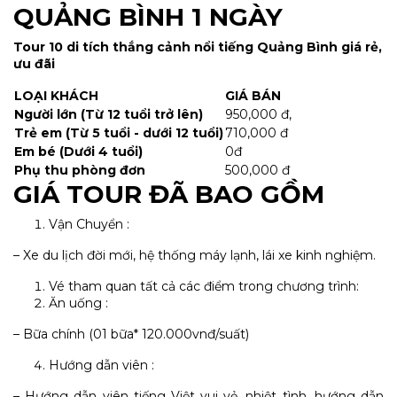
QUẢNG BÌNH
1 NGÀY
Tour 10 di tích thắng cảnh nổi tiếng Quảng Bình giá rẻ,
ưu đãi
LOẠI KHÁCH
GIÁ BÁN
Người lớn (Từ 12 tuổi trở lên)
950,000 đ,
Trẻ em (Từ 5 tuổi - dưới 12 tuổi)
710,000 đ
Em bé (Dưới 4 tuổi)
0đ
Phụ thu phòng đơn
500,000 đ
GIÁ TOUR ĐÃ BAO GỒM
Vận Chuyển :
– Xe du lịch đời mới, hệ thống máy lạnh, lái xe kinh nghiệm.
Vé tham quan tất cả các điểm trong chương trình:
Ăn uống :
– Bữa chính (01 bữa* 120.000vnđ/suất)
Hướng dẫn viên :
– Hướng dẫn viên tiếng Việt vui vẻ, nhiệt tình, hướng dẫn