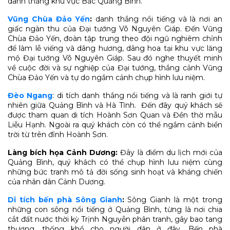
danh thắng khu vực Bắc Quảng Bình.
Vũng Chùa Đảo Yến
:
danh thắng nổi tiếng và là nơi an
giấc ngàn thu của Đại tướng Võ Nguyên Giáp. Đến Vũng
Chùa Đảo Yến, đoàn tập trung theo đội ngũ nghiêm chỉnh
để làm lễ viếng và dâng hương, dâng hoa tại khu vực lăng
mộ Đại tướng Võ Nguyên Giáp. Sau đó nghe thuyết minh
về cuộc đời và sự nghiệp của Đại tướng, thắng cảnh Vũng
Chùa Đảo Yến và tự do ngắm cảnh chụp hình lưu niệm.
Đèo Ngang
: di tích danh thắng nổi tiếng và là ranh giới tự
nhiên giữa Quảng Bình và Hà Tĩnh. Đến đây quý khách sẽ
được tham quan di tích Hoành Sơn Quan và Đền thờ mẫu
Liễu Hạnh. Ngoài ra quý khách còn có thể ngắm cảnh biển
trời từ trên đỉnh Hoành Sơn.
Làng bích họa Cảnh Dương:
Đây là điểm du lịch mới của
Quảng Bình, quý khách có thể chụp hình lưu niệm cùng
những bức tranh mô tả đời sống sinh hoạt và kháng chiến
của nhân dân Cảnh Dương.
Di tích bến phà Sông Gianh
:
Sông Gianh là một trong
những con sông nổi tiếng ở Quảng Bình, từng là nơi chia
cắt đất nước thời kỳ Trịnh Nguyễn phân tranh, gây bao tang
thương, thống khổ cho người dân ở đây. Bến phà