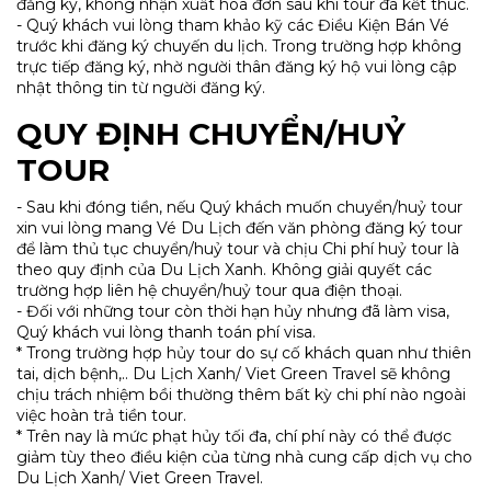
đăng ký, không nhận xuất hóa đơn sau khi tour đã kết thúc.
- Quý khách vui lòng tham khảo kỹ các Điều Kiện Bán Vé
trước khi đăng ký chuyến du lịch. Trong trường hợp không
trực tiếp đăng ký, nhờ người thân đăng ký hộ vui lòng cập
nhật thông tin từ người đăng ký.
QUY ĐỊNH CHUYỂN/HUỶ
TOUR
- Sau khi đóng tiền, nếu Quý khách muốn chuyển/huỷ tour
xin vui lòng mang Vé Du Lịch đến văn phòng đăng ký tour
để làm thủ tục chuyển/huỷ tour và chịu Chi phí huỷ tour là
theo quy định của Du Lịch Xanh. Không giải quyết các
trường hợp liên hệ chuyển/huỷ tour qua điện thoại.
- Đối với những tour còn thời hạn hủy nhưng đã làm visa,
Quý khách vui lòng thanh toán phí visa.
* Trong trường hợp hủy tour do sự cố khách quan như thiên
tai, dịch bệnh,.. Du Lịch Xanh/ Viet Green Travel sẽ không
chịu trách nhiệm bồi thường thêm bất kỳ chi phí nào ngoài
việc hoàn trả tiền tour.
* Trên nay là mức phạt hủy tối đa, chí phí này có thể được
giảm tùy theo điều kiện của từng nhà cung cấp dịch vụ cho
Du Lịch Xanh/ Viet Green Travel.