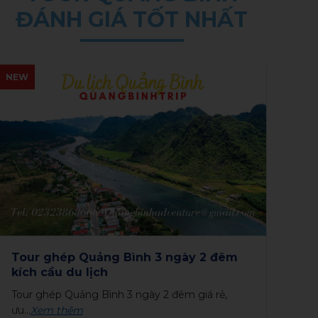
ĐÁNH GIÁ TỐT NHẤT
NEW
NE
Hành trình 3 ngày 2 đêm khám phá
To
hang động Quảng Bình
đo
Tour hành trình 3 ngày 2 đêm khám phá hang
GI
động...
Xem thêm
du..