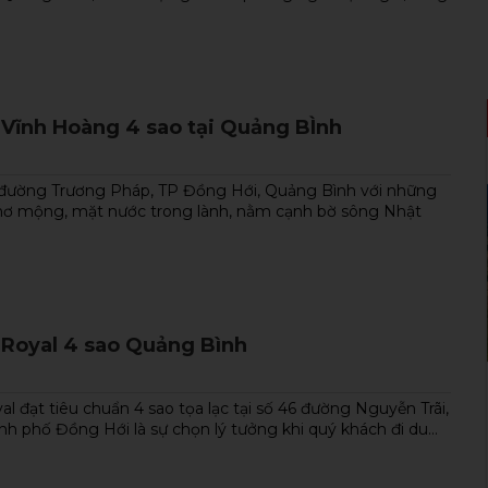
NEW
 Vĩnh Hoàng 4 sao tại Quảng BÌnh
25 đường Trương Pháp, TP Đồng Hới, Quảng Bình với những
 thơ mộng, mặt nước trong lành, nằm cạnh bờ sông Nhật
 Royal 4 sao Quảng Bình
Tour ghép Quảng Bình 3 ngày 2 đêm
l đạt tiêu chuẩn 4 sao tọa lạc tại số 46 đường Nguyễn Trãi,
kích cầu du lịch
h phố Đồng Hới là sự chọn lý tưởng khi quý khách đi du...
Tour ghép Quảng Bình 3 ngày 2 đêm giá rẻ,
ưu...
Xem thêm