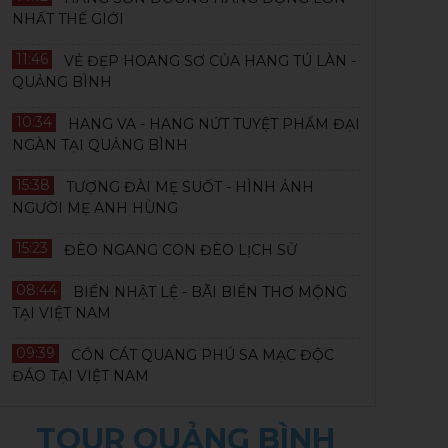
NHẤT THẾ GIỚI
11:46
VẺ ĐẸP HOANG SƠ CỦA HANG TÚ LÀN -
QUẢNG BÌNH
10:34
HANG VA - HANG NỨT TUYỆT PHẨM ĐẠI
NGÀN TẠI QUẢNG BÌNH
15:38
TƯỢNG ĐÀI MẸ SUỐT - HÌNH ẢNH
NGƯỜI MẸ ANH HÙNG
15:23
ĐÈO NGANG CON ĐÈO LỊCH SỬ
08:44
BIỂN NHẬT LỆ - BÃI BIỂN THƠ MỘNG
TẠI VIỆT NAM
09:39
CỒN CÁT QUANG PHÚ SA MẠC ĐỘC
ĐÁO TẠI VIỆT NAM
TOUR QUẢNG BÌNH