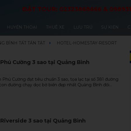
ĐẶT TOUR:
02323868666
&
09893
HUYỀN THOẠI
THUÊ XE
LƯU TRÚ
SỰ KIỆN
C
G BÌNH TẤT TẦN TẬT
HOTEL-HOMESTAY-RESORT
 Phú Cường 3 sao tại Quảng Bình
 Phú Cường đạt tiêu chuẩn 3 sao, tọa lạc tại số 381 đường
con đường chạy dọc bờ biển đẹp nhất Quảng Bình đối...
Riverside 3 sao tại Quảng Bình