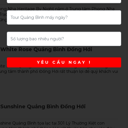
ong Nha Heritage By Night nằm ở Trung tâm Phong Nha
Trạch, Bố Trạch, Quảng Bình rất thuận tiện để quý khách
ng...
 White Rose Quảng Bình Đồng Hới
YÊU CẦU NGAY !
te Rose Quảng Bình tọa lạc tại Phùng Hưng, Phường Hải
ung tâm thành phố Đồng Hới rất thuận lợi để quý khách vui
 Sunshine Quảng Bình Đồng Hới
shine Quảng Bình tọa lạc tại 301 Lý Thường Kiệt con