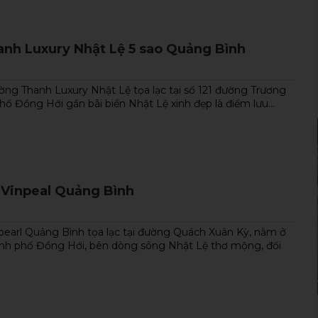
Thời gian: 3 Ngày
Giá một khách
64 Hoàng Diệu,Đồng Hới,
2,350,000 ₫
nh Luxury Nhật Lệ 5 sao Quảng Bình
Quảng Bình
2187
Lượt xem
XEM TOUR
ng Thanh Luxury Nhật Lệ tọa lạc tại số 121 đường Trương
ố Đồng Hới gần bãi biển Nhật Lệ xinh đẹp là điểm lưu...
NEW
 Vinpeal Quảng Bình
pearl Quảng Bình tọa lạc tại đường Quách Xuân Kỳ, nằm ở
nh phố Đồng Hới, bên dòng sông Nhật Lệ thơ mộng, đối
Tour tham quan hang động Quảng