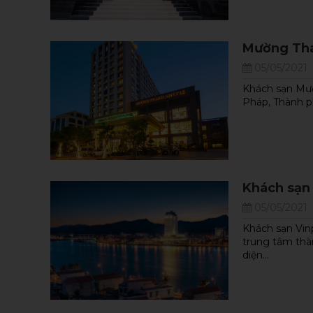
Giá một khách
ách
Thời gian: 5 Ngày
25,600,000
00 ₫
64 Hoàng Diệu, Đồng Hới,
₫
Mường Tha
₫
Quảng Bình
26,500,000 ₫
05/05/2021
1926
Lượt xem
Khách sạn Mườ
XEM TOUR
Pháp, Thành ph
NEW
Khách sạn
05/05/2021
Khách sạn Vin
trung tâm thà
diện...