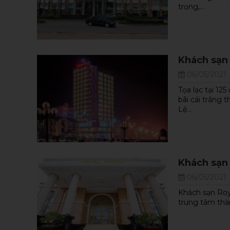
trọng,...
NEW
Khách sạn
06/05/2021
Tọa lạc tại 1
bãi cái trắng
Lệ...
Khách sạn
06/05/2021
m
Tour Thám Hiểm Phong Nha 5N4D:
Khách sạn Roya
Khám Phá Kong Đỉnh Cao
trung tâm thàn
Tour Khám phá thung lũng Ma Đa giá rẻ,
ưu...
Xem thêm