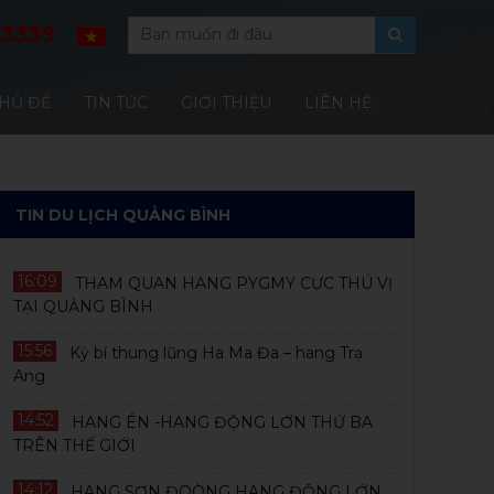
13339
HỦ ĐỀ
TIN TỨC
GIỚI THIỆU
LIÊN HỆ
TIN DU LỊCH QUẢNG BÌNH
16:09
THAM QUAN HANG PYGMY CỰC THÚ VỊ
TẠI QUẢNG BÌNH
15:56
Kỳ bí thung lũng Ha Ma Đa – hang Trạ
Ang
14:52
HANG ÉN -HANG ĐỘNG LỚN THỨ BA
TRÊN THẾ GIỚI
14:12
HANG SƠN ĐOÒNG HANG ĐỘNG LỚN