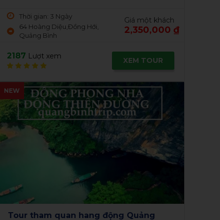
Thời gian: 3 Ngày
Giá một khách
64 Hoàng Diệu, Đồng Hới,
3,450,000 ₫
Quảng Bình
2398
28
Lượt xem
XEM TOUR
NEW
NE
Động Phong Nha- Biển Nhật Lệ- Hang
To