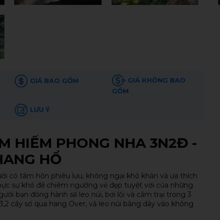
GIÁ KHÔNG BAO
GIÁ BAO GỒM
GỒM
LƯU Ý
M HIỂM PHONG NHA 3N2Đ -
HANG HỔ
ời có tâm hồn phiêu lưu, không ngại khó khăn và ưa thích
hực sự khó để chiêm ngưỡng vẻ đẹp tuyệt vời của những
ời bạn đồng hành sẽ leo núi, bơi lội và cắm trại trong 3
3,2 cây số qua hang Over, và leo núi bằng dây vào không