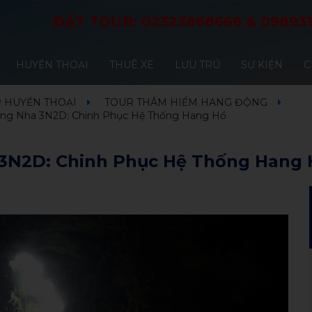
ĐẶT TOUR:
02323868666
&
09893
HUYỀN THOẠI
THUÊ XE
LƯU TRÚ
SỰ KIỆN
C
 HUYỀN THOẠI
TOUR THÁM HIỂM HANG ĐỘNG
ng Nha 3N2D: Chinh Phục Hệ Thống Hang Hổ
3N2D: Chinh Phục Hệ Thống Hang 