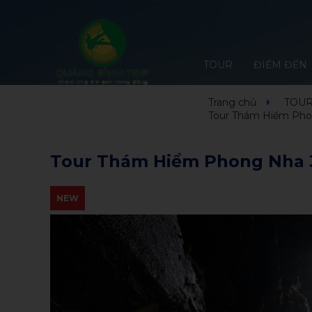
TOUR
ĐIỂM ĐẾN
Trang chủ
TOUR
Tour Thám Hiểm Pho
Tour Thám Hiểm Phong Nha 
NEW