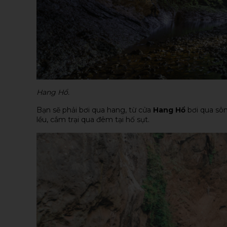
Hang Hổ.
Bạn sẽ phải bơi qua hang, từ cửa
Hang Hổ
bơi qua sô
lều, cắm trại qua đêm tại hố sụt.