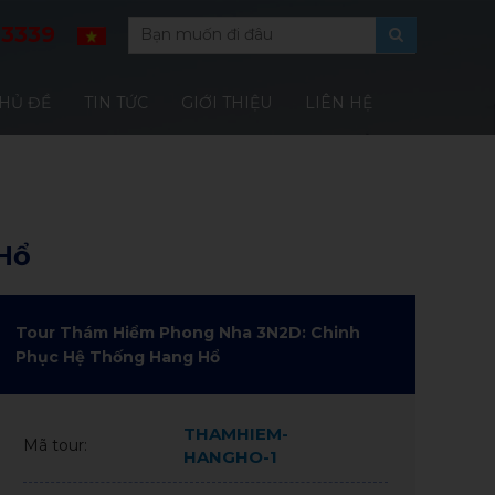
13339
HỦ ĐỀ
TIN TỨC
GIỚI THIỆU
LIÊN HỆ
Hổ
Tour Thám Hiểm Phong Nha 3N2D: Chinh
Phục Hệ Thống Hang Hổ
THAMHIEM-
Mã tour:
HANGHO-1