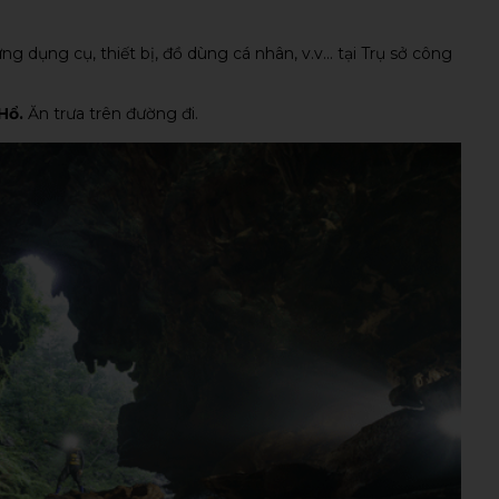
g dụng cụ, thiết bị, đồ dùng cá nhân, v.v... tại Trụ sở công
Hổ.
Ăn trưa trên đường đi.