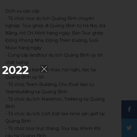
Dịch vụ cao cấp:
- Tổ chức tour du lịch Quảng Bình chuyên
nghiệp: Tour ghép đi Quảng Bình từ Hà Nội, Đà
Nẵng, Hồ Chí Minh hàng ngày; Bán Tour ghép
Động Phong Nha, Động Thiên Đường, Suối
Mọoc hàng ngày
- Cung cấp landtour du lịch Quảng Bình uy tín
chất lượng
 2022
- Tổ chức sự kiện, hội thảo, hội nghị, tiệc tại
Quảng Bình uy tín
- Tổ chức Team Building, Cho thuê đạo cụ
Teambuilding tại Quảng Bình
- Tổ chức du lịch Marathon, Trekking tại Quảng
Bình
- Tổ chức du lịch Golf, Đặt tee-time sân golf tại
Quảng Bình
- Tổ chức tour trực thăng, Tour bay Khinh Khí
cầu tại Quảng Bình