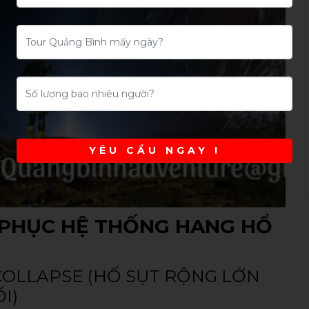
YÊU CẦU NGAY !
H PHỤC HỆ THỐNG HANG HỔ
 COLLAPSE (HỐ SỤT RỘNG LỚN
I)