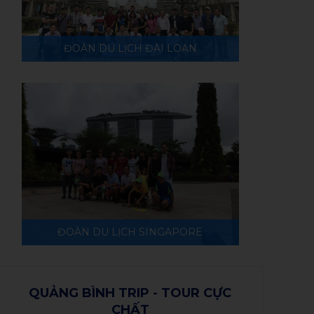
ĐOÀN DU LỊCH ĐÀI LOAN
ĐOÀN DU LỊCH SINGAPORE
QUẢNG BÌNH TRIP - TOUR CỰC
CHẤT