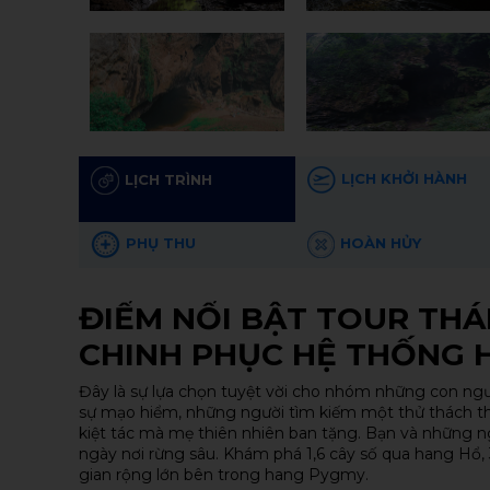
LỊCH KHỞI HÀNH
LỊCH TRÌNH
PHỤ THU
HOÀN HỦY
ĐIỂM NỔI BẬT TOUR THÁ
CHINH PHỤC HỆ THỐNG 
Đây là sự lựa chọn tuyệt vời cho nhóm những con ngư
sự mạo hiểm, những người tìm kiếm một thử thách t
kiệt tác mà mẹ thiên nhiên ban tặng. Bạn và những ngư
ngày nơi rừng sâu. Khám phá 1,6 cây số qua hang Hổ, 
gian rộng lớn bên trong hang Pygmy.