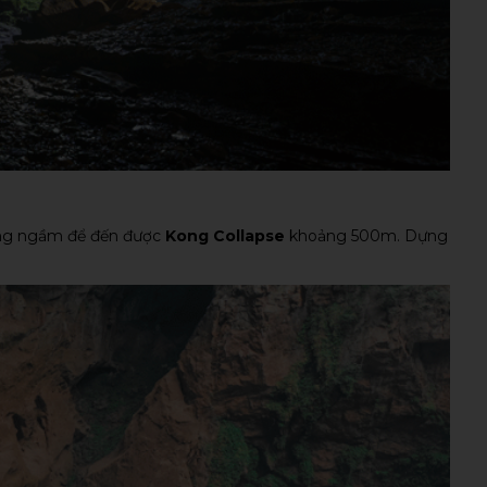
ng ngầm để đến được
Kong Collapse
khoảng 500m. Dựng