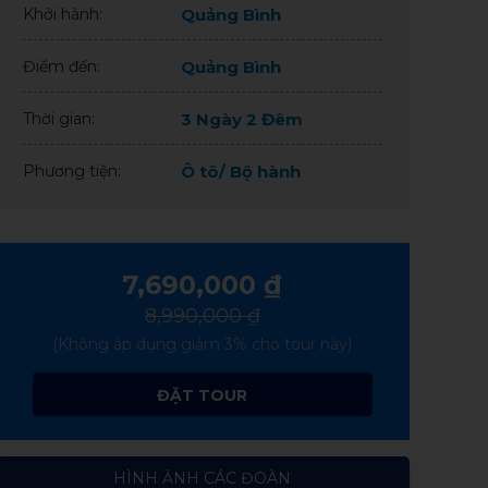
Khởi hành:
Quảng Bình
Điểm đến:
Quảng Bình
Thời gian:
3 Ngày 2 Đêm
Phương tiện:
Ô tô/ Bộ hành
7,690,000
₫
8,990,000 ₫
(Không áp dụng giảm 3% cho tour này)
ĐẶT TOUR
HÌNH ẢNH CÁC ĐOÀN