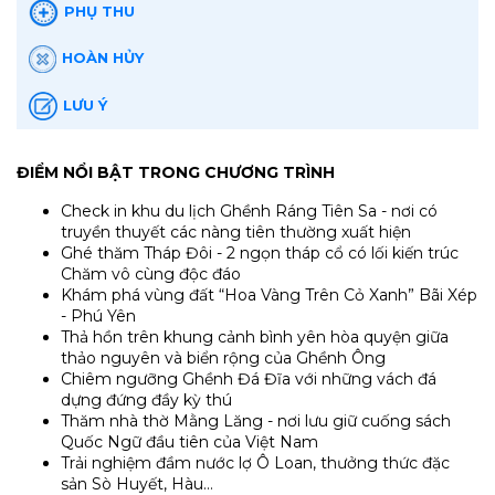
PHỤ THU
HOÀN HỦY
LƯU Ý
ĐIỂM NỔI BẬT TRONG CHƯƠNG TRÌNH
Check in khu du lịch Ghềnh Ráng Tiên Sa - nơi có
truyền thuyết các nàng tiên thường xuất hiện
Ghé thăm Tháp Đôi - 2 ngọn tháp cổ có lối kiến trúc
Chăm vô cùng độc đáo
Khám phá vùng đất “Hoa Vàng Trên Cỏ Xanh” Bãi Xép
- Phú Yên
Thả hồn trên khung cảnh bình yên hòa quyện giữa
thảo nguyên và biển rộng của Ghềnh Ông
Chiêm ngưỡng Ghềnh Đá Đĩa với những vách đá
dựng đứng đầy kỳ thú
Thăm nhà thờ Mằng Lăng - nơi lưu giữ cuống sách
Quốc Ngữ đầu tiên của Việt Nam
Trải nghiệm đầm nước lợ Ô Loan, thưởng thức đặc
sản Sò Huyết, Hàu…