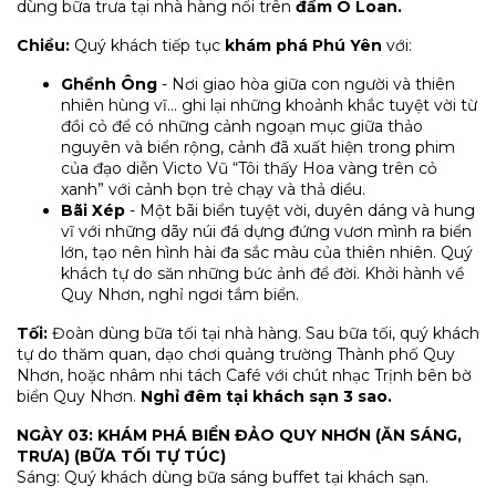
dùng bữa trưa tại nhà hàng nổi trên
đầm Ô Loan.
Chiều:
Quý khách tiếp tục
khám phá Phú Yên
với:
Ghềnh Ông
- Nơi giao hòa giữa con người và thiên
nhiên hùng vĩ... ghi lại những khoảnh khắc tuyệt vời từ
đồi cỏ để có những cảnh ngoạn mục giữa thảo
nguyên và biển rộng, cảnh đã xuất hiện trong phim
của đạo diễn Victo Vũ “Tôi thấy Hoa vàng trên cỏ
xanh” với cảnh bọn trẻ chạy và thả diều.
Bãi Xép
- Một bãi biển tuyệt vời, duyên dáng và hung
vĩ với những dãy núi đá dựng đứng vươn mình ra biển
lớn, tạo nên hình hài đa sắc màu của thiên nhiên. Quý
khách tự do săn những bức ảnh để đời. Khởi hành về
Quy Nhơn, nghỉ ngơi tắm biển.
Tối:
Đoàn dùng bữa tối tại nhà hàng. Sau bữa tối, quý khách
tự do thăm quan, dạo chơi quảng trường Thành phố Quy
Nhơn, hoặc nhâm nhi tách Café với chút nhạc Trịnh bên bờ
biển Quy Nhơn.
Nghỉ đêm tại khách sạn 3 sao.
NGÀY 03: KHÁM PHÁ BIỂN ĐẢO QUY NHƠN (ĂN SÁNG,
TRƯA) (BỮA TỐI TỰ TÚC)
Sáng: Quý khách dùng bữa sáng buffet tại khách sạn.