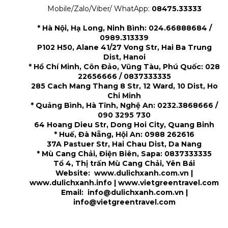
Mobile/Zalo/Viber/ WhatApp:
08475.33333
* Hà Nội, Hạ Long, Ninh Bình: 024.66888684 /
0989.313339
P102 H50, Alane 41/27 Vong Str, Hai Ba Trung
Dist, Hanoi
* Hồ Chí Minh, Côn Đảo, Vũng Tàu, Phú Quốc: 028
22656666 / 0837333335
285 Cach Mang Thang 8 Str, 12 Ward, 10 Dist, Ho
Chi Minh
* Quảng Bình, Hà Tĩnh, Nghệ An: 0232.3868666 /
090 3295 730
64 Hoang Dieu Str, Dong Hoi City, Quang Binh
* Huế, Đà Nẵng, Hội An: 0988 262616
37A Pastuer Str, Hai Chau Dist, Da Nang
* Mù Cang Chải, Điện Biên, Sapa: 0837333335
Tổ 4, Thị trấn Mù Cang Chải, Yên Bái
Website: www.dulichxanh.com.vn |
www.dulichxanh.info | www.vietgreentravel.com
Email: info@dulichxanh.com.vn |
info@vietgreentravel.com