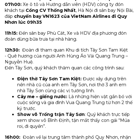
07h00:
Xe ô tô và Hướng dẫn viên (HDV) công ty đón
khách tại
Cổng CV Thống Nhất
, Hà Nội đi sân bay Nội Bài,
đáp
chuyến bay VN1623 của VietNam Airlines đi Quy
Nhơn lúc 09h35
11h15:
Đến sân bay Phù Cát, Xe và HDV địa phương đón
đoàn dùng bữa trưa tại nhà hàng.
12h30:
Đoàn đi tham quan Khu di tích Tây Sơn Tam Kiệt
- Quê hương của người Anh Hùng Áo Vải Quang Trung –
Nguyễn Huệ.
Đến Tây Sơn, quý khách thăm quan các công trình sau:
Điện thờ Tây Sơn Tam Kiệt:
Được xây dựng trên
nền nhà cũ của anh em Tây Sơn, nơi thờ 3 anh em
nhà Tây Sơn cùng các vị tướng lĩnh.
Cây me – giếng nước:
Là những hiện vật gắn bó với
cuộc sống và gia đình Vua Quang Trung từ hơn 2 thế
kỷ trước.
Show võ Trống trận Tây Sơn
: Quý khách trực tiếp
xem show võ Bình Định, tận mắt thấy con gái “Múa
roi, đi quyền”.
16h00:
Đoàn về lại trung tâm thành phố Quy Nhơn, nhận