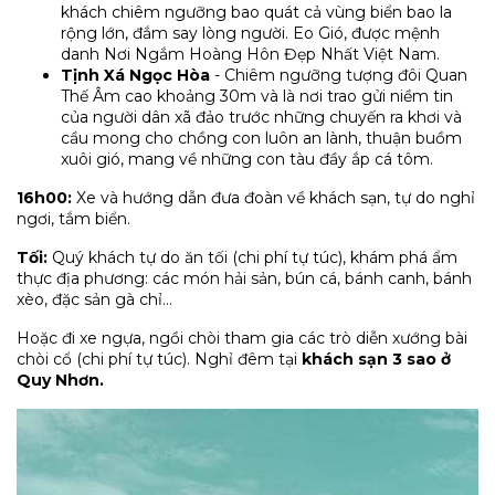
khách chiêm ngưỡng bao quát cả vùng biển bao la
rộng lớn, đắm say lòng người. Eo Gió, được mệnh
danh Nơi Ngắm Hoàng Hôn Đẹp Nhất Việt Nam.
Tịnh Xá Ngọc Hòa
- Chiêm ngưỡng tượng đôi Quan
Thế Âm cao khoảng 30m và là nơi trao gửi niềm tin
của người dân xã đảo trước những chuyến ra khơi và
cầu mong cho chồng con luôn an lành, thuận buồm
xuôi gió, mang về những con tàu đầy ắp cá tôm.
16h00:
Xe và hướng dẫn đưa đoàn về khách sạn, tự do nghỉ
ngơi, tắm biển.
Tối:
Quý khách tự do ăn tối (chi phí tự túc), khám phá ẩm
thực địa phương: các món hải sản, bún cá, bánh canh, bánh
xèo, đặc sản gà chỉ…
Hoặc đi xe ngựa, ngồi chòi tham gia các trò diễn xướng bài
chòi cổ (chi phí tự túc). Nghỉ đêm tại
khách sạn 3 sao ở
Quy Nhơn.