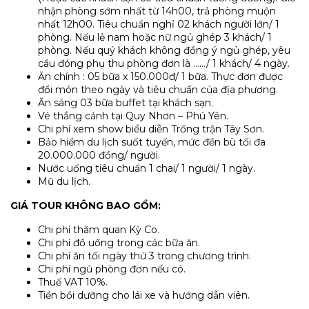
nhận phòng sớm nhất từ 14h00, trả phòng muộn
nhất 12h00. Tiêu chuẩn nghỉ 02 khách người lớn/ 1
phòng. Nếu lẻ nam hoặc nữ ngủ ghép 3 khách/ 1
phòng. Nếu quý khách không đồng ý ngủ ghép, yêu
cầu đóng phụ thu phòng đơn là ……/ 1 khách/ 4 ngày.
Ăn chính : 05 bữa x 150.000đ/ 1 bữa. Thực đơn được
đổi món theo ngày và tiêu chuẩn của địa phương.
Ăn sáng 03 bữa buffet tại khách sạn.
Vé thắng cảnh tại Quy Nhơn – Phú Yên.
Chi phí xem show biểu diễn Trống trận Tây Sơn.
Bảo hiểm du lịch suốt tuyến, mức đền bù tối đa
20.000.000 đồng/ người.
Nước uống tiêu chuẩn 1 chai/ 1 người/ 1 ngày.
Mũ du lịch.
GIÁ TOUR KHÔNG BAO GỒM:
Chi phí thăm quan Kỳ Co.
Chi phí đồ uống trong các bữa ăn.
Chi phí ăn tối ngày thứ 3 trong chương trình.
Chi phí ngủ phòng đơn nếu có.
Thuế VAT 10%.
Tiền bồi dưỡng cho lái xe và hướng dẫn viên.