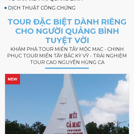
DỊCH THUẬT CÔNG CHỨNG
TOUR ĐẶC BIỆT DÀNH RIÊNG
CHO NGƯỜI QUẢNG BÌNH
TUYỆT VỜI
KHÁM PHÁ TOUR MIỀN TÂY MỘC MẠC - CHINH
PHỤC TOUR MIỀN TÂY BẮC KỲ VỸ - TRẢI NGHIỆM
TOUR CAO NGUYÊN HÙNG CA
NEW