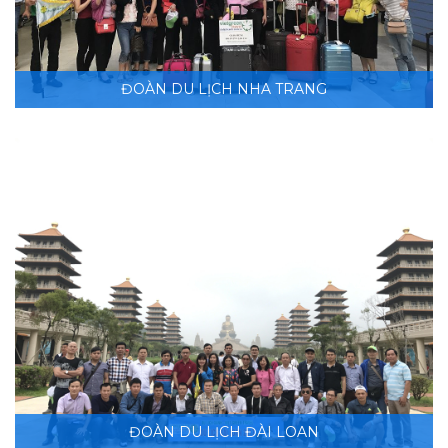
ĐOÀN DU LỊCH NHA TRANG
ĐOÀN DU LỊCH ĐÀI LOAN