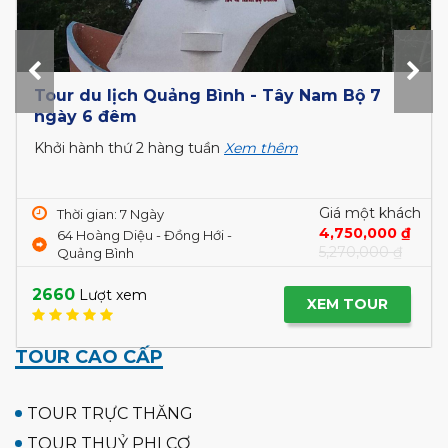
r Quảng Bình-Sóc Trăng - Côn Đảo -
Tou
 Thơ
Thứ 
4 hàng tuần
Xem thêm
T
hời gian: 5 Ngày
6
Giá một khách
Q
4 Hoàng Diệu, Đồng Hới, Quảng
Liên hệ
ình
217
0
Lượt xem
XEM TOUR
TOUR CAO CẤP
TOUR TRỰC THĂNG
TOUR THUỶ PHI CƠ