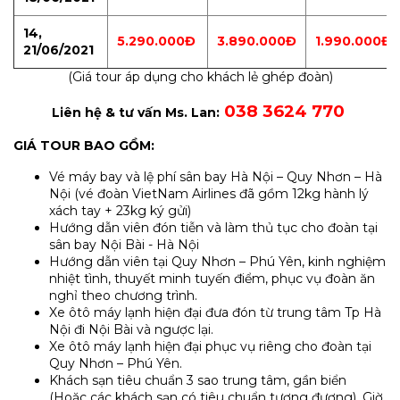
14,
5.290.000Đ
3.890.000Đ
1.990.000Đ
21/06/2021
(Giá tour áp dụng cho khách lẻ ghép đoàn)
038 3624 770
Liên hệ & tư vấn Ms. Lan:
GIÁ TOUR BAO GỒM:
Vé máy bay và lệ phí sân bay Hà Nội – Quy Nhơn – Hà
Nội (vé đoàn VietNam Airlines đã gồm 12kg hành lý
xách tay + 23kg ký gửi)
Hướng dẫn viên đón tiễn và làm thủ tục cho đoàn tại
sân bay Nội Bài - Hà Nội
Hướng dẫn viên tại Quy Nhơn – Phú Yên, kinh nghiệm
nhiệt tình, thuyết minh tuyến điểm, phục vụ đoàn ăn
nghỉ theo chương trình.
Xe ôtô máy lạnh hiện đại đưa đón từ trung tâm Tp Hà
Nội đi Nội Bài và ngược lại.
Xe ôtô máy lạnh hiện đại phục vụ riêng cho đoàn tại
Quy Nhơn – Phú Yên.
Khách sạn tiêu chuẩn 3 sao trung tâm, gần biển
(Hoặc các khách sạn có tiêu chuẩn tương đương). Giờ