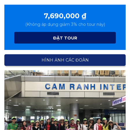
Ăn sáng 03 bữa buffet tại khách sạn.
Vé thắng cảnh tại Quy Nhơn – Phú Yên.
Chi phí xem show biểu diễn Trống trận Tây Sơn.
7,690,000
₫
Bảo hiểm du lịch suốt tuyến, mức đền bù tối đa
20.000.000 đồng/ người.
(Không áp dụng giảm 3% cho tour này)
Nước uống tiêu chuẩn 1 chai/ 1 người/ 1 ngày.
Mũ du lịch.
ĐẶT TOUR
HÌNH ẢNH CÁC ĐOÀN