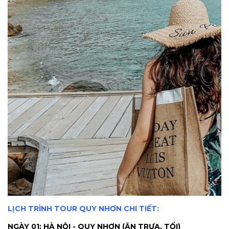
LỊCH TRÌNH TOUR QUY NHƠN CHI TIẾT:
NGÀY 01: HÀ NỘI - QUY NHƠN (ĂN TRƯA, TỐI)