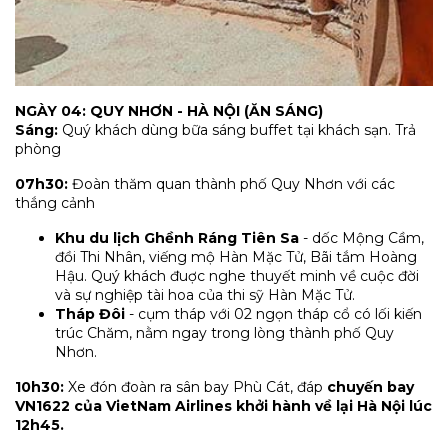
NGÀY 04: QUY NHƠN - HÀ NỘI (ĂN SÁNG)
Sáng:
Quý khách dùng bữa sáng buffet tại khách sạn. Trả
phòng
07h30:
Đoàn thăm quan thành phố Quy Nhơn với các
thắng cảnh
Khu du lịch Ghềnh Ráng Tiên Sa
- dốc Mộng Cầm,
đồi Thi Nhân, viếng mộ Hàn Mặc Tử, Bãi tắm Hoàng
Hậu. Quý khách đuợc nghe thuyết minh về cuộc đời
và sự nghiệp tài hoa của thi sỹ Hàn Mặc Tử.
Tháp Đôi
- cụm tháp với 02 ngọn tháp cổ có lối kiến
trúc Chăm, nằm ngay trong lòng thành phố Quy
Nhơn.
10h30:
Xe đón đoàn ra sân bay Phù Cát, đáp
chuyến bay
VN1622 của VietNam Airlines khởi hành về lại Hà Nội lúc
12h45.