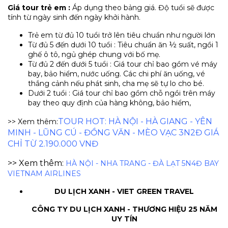
Giá tour trẻ em :
Áp dụng theo bảng giá. Độ tuổi sẽ được
tính từ ngày sinh đến ngày khởi hành.
Trẻ em từ đủ 10 tuổi trở lên tiêu chuẩn như người lớn
Từ đủ 5 đến dưới 10 tuổi : Tiêu chuẩn ăn ½ suất, ngồi 1
ghế ô tô, ngủ ghép chung với bố mẹ.
Từ đủ 2 đến dưới 5 tuổi : Giá tour chỉ bao gồm vé máy
bay, bảo hiểm, nước uống. Các chi phí ăn uống, vé
thắng cảnh nếu phát sinh, cha mẹ sẽ tự lo cho bé.
Dưới 2 tuổi : Giá tour chỉ bao gồm chỗ ngồi trên máy
bay theo quy định của hàng không, bảo hiểm,
TOUR HOT: HÀ NỘI - HÀ GIANG - YÊN
>> Xem thêm:
MINH - LŨNG CÚ - ĐỒNG VĂN - MÈO VẠC 3N2Đ GIÁ
CHỈ TỪ 2.190.000 VNĐ
>> Xem thêm:
HÀ NỘI - NHA TRANG - ĐÀ LẠT 5N4Đ BAY
VIETNAM AIRLINES
DU LỊCH XANH - VIET GREEN TRAVEL
CÔNG TY DU LỊCH XANH - THƯƠNG HIỆU 25 NĂM
UY TÍN