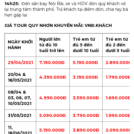
14h25:
Đến sân bay Nội Bài, xe và HDV đón quý khách về
lại trung tâm thành phố. Trả khách tại điểm đón, chia tay bà
hẹn gặp lại.
GIÁ TOUR QUY NHƠN KHUYẾN MÃI: VNĐ.KHÁCH
Người lớn
Trẻ em từ
Trẻ em từ
NGÀY KHỞI
từ đủ 10
đủ 5 đến
đủ 2 đến
HÀNH
tuổi trở lên
dưới 10 tuổi
dưới 5 tuổi
29/04/2021
7.190.000Đ
5.190.000Đ
2.890.000Đ
20/04 &
4.390.000Đ
3.190.000Đ
1.790.000Đ
18/05/2021
08/04 &
03, 06, 07,
4.990.000Đ
3.590.000Đ
1.690.000Đ
10/05/2021
31/05/2021
5.090.000Đ
3.790.000Đ
1.990.000Đ
11,
5.190.000Đ
3.890.000Đ
2.090.000Đ
18/06/2021