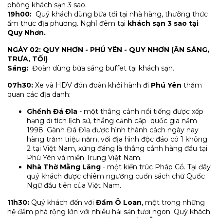
phòng khách sạn 3 sao.
19h00:
Quý khách dùng bữa tối tại nhà hàng, thưởng thức
ẩm thực địa phương. Nghỉ đêm tại
khách sạn 3 sao tại
Quy Nhơn.
NGÀY 02: QUY NHƠN - PHÚ YÊN - QUY NHƠN (ĂN SÁNG,
TRƯA, TỐI)
Sáng:
Đoàn dùng bữa sáng buffet tại khách sạn.
07h30:
Xe và HDV đón đoàn khởi hành đi
Phú Yên
thăm
quan các địa danh:
Ghềnh Đá Đĩa
- một thắng cảnh nổi tiếng được xếp
hạng di tích lịch sử, thắng cảnh cấp quốc gia năm
1998. Gành Đá Đĩa được hình thành cách ngày nay
hàng trăm triệu năm, với địa hình độc đáo có 1 không
2 tại Việt Nam, xứng đáng là thắng cảnh hàng đầu tại
Phú Yên và miền Trung Việt Nam.
Nhà Thờ Mằng Lăng
- một kiến trúc Pháp Cổ. Tại đây
quý khách được chiêm ngưỡng cuốn sách chữ Quốc
Ngữ đầu tiên của Việt Nam.
11h30:
Quý khách đến với
Đầm Ô Loan
, một trong những
hệ đầm phá rộng lớn với nhiều hải sản tươi ngon. Quý khách