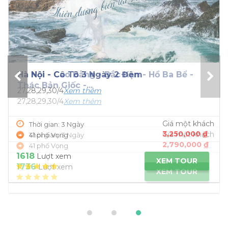
Hà Nội - Cao Bằng - Bắc Kạn - Hồ Ba Bể -
Thác Bản Giốc -...
27,28,29,30/4
Xem thêm
Giá một khách
Thời gian: 3 Ngày
2,790,000 ₫
41 phố Vọng
1736
Lượt xem
XEM TOUR