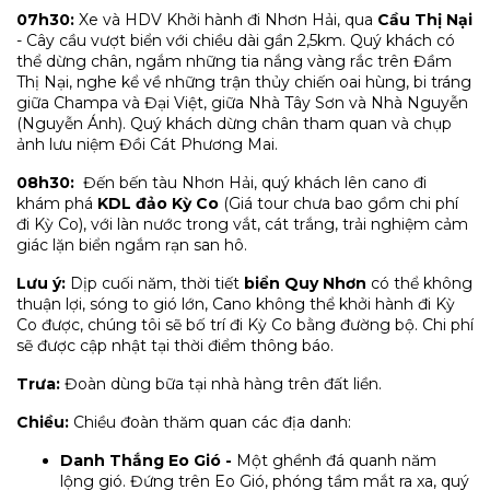
07h30:
Xe và HDV Khởi hành đi Nhơn Hải, qua
Cầu Thị Nại
- Cây cầu vượt biển với chiều dài gần 2,5km. Quý khách có
thể dừng chân, ngắm những tia nắng vàng rắc trên Đầm
Thị Nại, nghe kể về những trận thủy chiến oai hùng, bi tráng
giữa Champa và Đại Việt, giữa Nhà Tây Sơn và Nhà Nguyễn
(Nguyễn Ánh). Quý khách dừng chân tham quan và chụp
ảnh lưu niệm Đồi Cát Phương Mai.
08h30:
Đến bến tàu Nhơn Hải, quý khách lên cano đi
khám phá
KDL đảo Kỳ Co
(Giá tour chưa bao gồm chi phí
đi Kỳ Co), với làn nước trong vắt, cát trắng, trải nghiệm cảm
giác lặn biển ngắm rạn san hô.
Lưu ý:
Dịp cuối năm, thời tiết
biển Quy Nhơn
có thể không
thuận lợi, sóng to gió lớn, Cano không thể khởi hành đi Kỳ
Co được, chúng tôi sẽ bố trí đi Kỳ Co bằng đường bộ. Chi phí
sẽ được cập nhật tại thời điểm thông báo.
Trưa:
Đoàn dùng bữa tại nhà hàng trên đất liền.
Chiều:
Chiều đoàn thăm quan các địa danh:
Danh Thắng Eo Gió -
Một ghềnh đá quanh năm
lộng gió. Đứng trên Eo Gió, phóng tầm mắt ra xa, quý